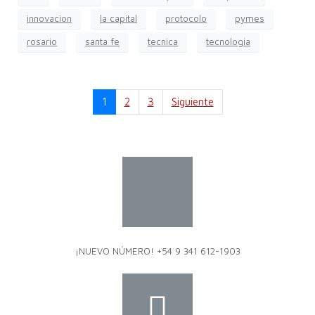
innovacion
la capital
protocolo
pymes
rosario
santa fe
tecnica
tecnologia
1
2
3
Siguiente
¡NUEVO NÚMERO! +54 9 341 612-1903