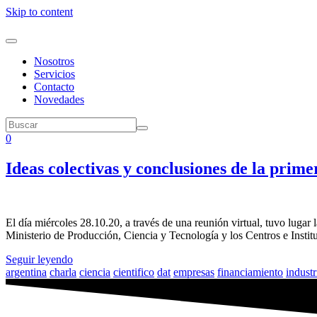
Skip to content
Nosotros
Servicios
Contacto
Novedades
0
Ideas colectivas y conclusiones de la pr
El día miércoles 28.10.20, a través de una reunión virtual, tuvo lug
Ministerio de Producción, Ciencia y Tecnología y los Centros e Instit
Seguir leyendo
argentina
charla
ciencia
cientifico
dat
empresas
financiamiento
industr