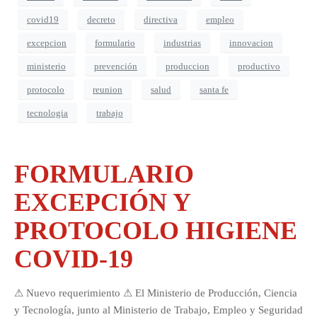
covid19
decreto
directiva
empleo
excepcion
formulario
industrias
innovacion
ministerio
prevención
produccion
productivo
protocolo
reunion
salud
santa fe
tecnologia
trabajo
FORMULARIO
EXCEPCIÓN Y
PROTOCOLO HIGIENE
COVID-19
⚠ Nuevo requerimiento ⚠ El Ministerio de Producción, Ciencia
y Tecnología, junto al Ministerio de Trabajo, Empleo y Seguridad