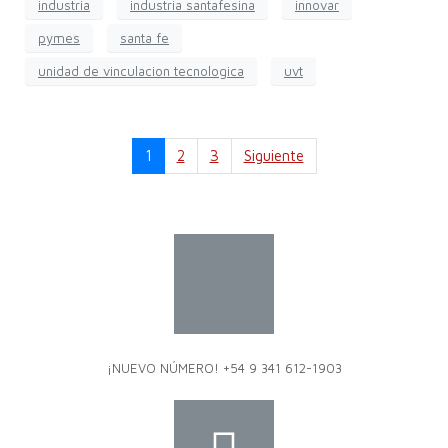
industria
industria santafesina
innovar
pymes
santa fe
unidad de vinculacion tecnologica
uvt
1
2
3
Siguiente
¡NUEVO NÚMERO! +54 9 341 612-1903