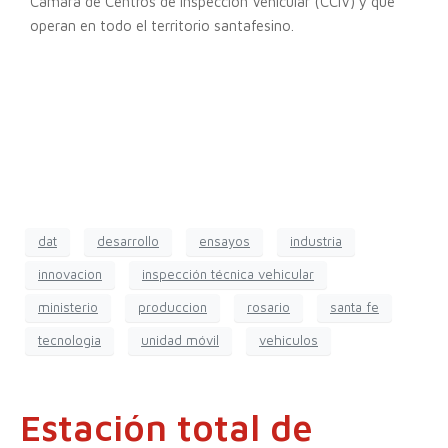
Cámara de Centros de Inspección Vehicular (CCIV) y que
operan en todo el territorio santafesino.
dat
desarrollo
ensayos
industria
innovacion
inspección técnica vehicular
ministerio
produccion
rosario
santa fe
tecnologia
unidad móvil
vehiculos
Estación total de