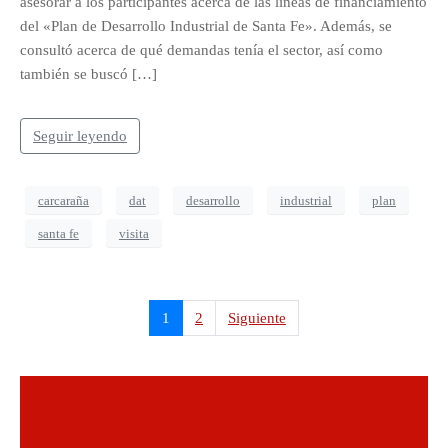
asesorar a los participantes acerca de las líneas de financiamiento
del «Plan de Desarrollo Industrial de Santa Fe». Además, se
consultó acerca de qué demandas tenía el sector, así como
también se buscó […]
Seguir leyendo
carcaraña
dat
desarrollo
industrial
plan
santa fe
visita
1
2
Siguiente