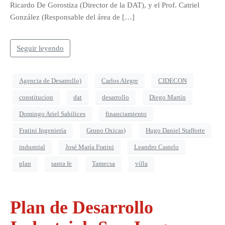
Ricardo De Gorostiza (Director de la DAT), y el Prof. Catriel
González (Responsable del área de […]
Seguir leyendo
Agencia de Desarrollo)
Carlos Alegre
CIDECON
constitucion
dat
desarrollo
Diego Martín
Domingo Ariel Sahilices
financiamiento
Fratini Ingeniería
Grupo Oxicas)
Hugo Daniel Stafforte
industrial
José María Fratini
Leandro Castelo
plan
santa fe
Tamecsa
villa
Plan de Desarrollo