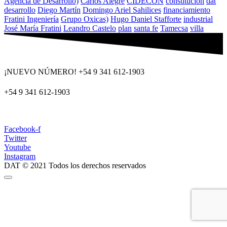
Agencia de Desarrollo)
Carlos Alegre
CIDECON
constitucion
dat
desarrollo
Diego Martín
Domingo Ariel Sahilices
financiamiento
Fratini Ingeniería
Grupo Oxicas)
Hugo Daniel Stafforte
industrial
José María Fratini
Leandro Castelo
plan
santa fe
Tamecsa
villa
¡NUEVO NÚMERO! +54 9 341 612-1903
+54 9 341 612-1903
dat@dat.gov.ar
Facebook-f
Twitter
Youtube
Instagram
DAT © 2021 Todos los derechos reservados