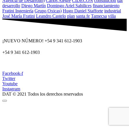
Agencia de Desarrollo)
Carlos Alegre
CIDECON
constitucion
dat
desarrollo
Diego Martín
Domingo Ariel Sahilices
financiamiento
Fratini Ingeniería
Grupo Oxicas)
Hugo Daniel Stafforte
industrial
José María Fratini
Leandro Castelo
plan
santa fe
Tamecsa
villa
¡NUEVO NÚMERO! +54 9 341 612-1903
+54 9 341 612-1903
dat@dat.gov.ar
Facebook-f
Twitter
Youtube
Instagram
DAT © 2021 Todos los derechos reservados