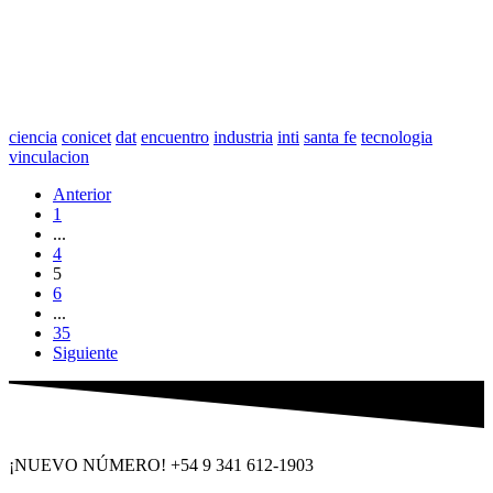
ciencia
conicet
dat
encuentro
industria
inti
santa fe
tecnologia
vinculacion
Anterior
1
...
4
5
6
...
35
Siguiente
¡NUEVO NÚMERO! +54 9 341 612-1903