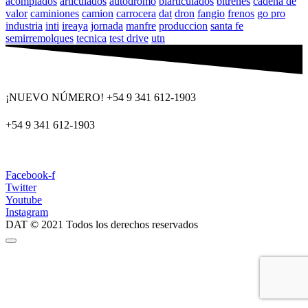
acomplados
articulados
autodromo
biarticulados
bitrenes
cadena de
valor
caminiones
camion
carrocera
dat
dron
fangio
frenos
go pro
industria
inti
ireaya
jornada
manfre
produccion
santa fe
semirremolques
tecnica
test drive
utn
¡NUEVO NÚMERO! +54 9 341 612-1903
+54 9 341 612-1903
dat@dat.gov.ar
Facebook-f
Twitter
Youtube
Instagram
DAT © 2021 Todos los derechos reservados