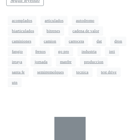
Seguir leyendo
acomplados
articulados
autodromo
biarticulados
bitrenes
cadena de valor
caminiones
camion
carrocera
dat
dron
fangio
frenos
go pro
industria
inti
ireaya
jornada
manfre
produccion
santa fe
semirremolques
tecnica
test drive
utn