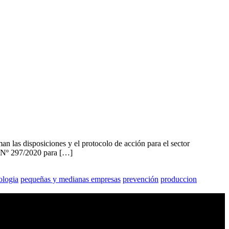
n las disposiciones y el protocolo de acción para el sector
U. Nº 297/2020 para […]
ologia
pequeñas y medianas empresas
prevención
produccion