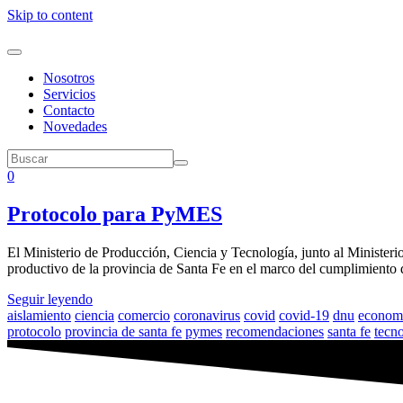
Skip to content
Nosotros
Servicios
Contacto
Novedades
0
Protocolo para PyMES
El Ministerio de Producción, Ciencia y Tecnología, junto al Ministeri
productivo de la provincia de Santa Fe en el marco del cumplimiento 
Seguir leyendo
aislamiento
ciencia
comercio
coronavirus
covid
covid-19
dnu
econom
protocolo
provincia de santa fe
pymes
recomendaciones
santa fe
tecn