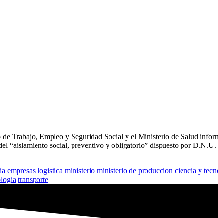
o de Trabajo, Empleo y Seguridad Social y el Ministerio de Salud informa
del “aislamiento social, preventivo y obligatorio” dispuesto por D.N.
ia
empresas
logistica
ministerio
ministerio de produccion ciencia y tecn
ologia
transporte