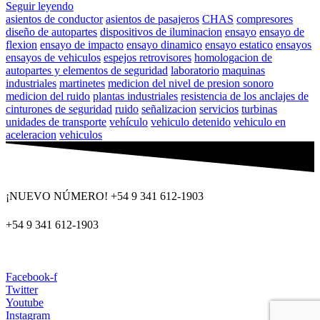
Seguir leyendo
asientos de conductor
asientos de pasajeros
CHAS
compresores
diseño de autopartes
dispositivos de iluminacion
ensayo
ensayo de
flexion
ensayo de impacto
ensayo dinamico
ensayo estatico
ensayos
ensayos de vehiculos
espejos retrovisores
homologacion de
autopartes y elementos de seguridad
laboratorio
maquinas
industriales
martinetes
medicion del nivel de presion sonoro
medicion del ruido
plantas industriales
resistencia de los anclajes de
cinturones de seguridad
ruido
señalizacion
servicios
turbinas
unidades de transporte
vehículo
vehiculo detenido
vehiculo en
aceleracion
vehiculos
¡NUEVO NÚMERO! +54 9 341 612-1903
+54 9 341 612-1903
dat@dat.gov.ar
Facebook-f
Twitter
Youtube
Instagram