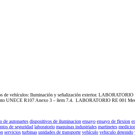
ayos de vehículos: Iluminación y señalización exterior. LABORATO
amento UNECE R107 Anexo 3 – ítem 7.4. LABORATORIO RE 001 Medició
o de autopartes
dispositivos de iluminacion
ensayo
ensayo de flexion
e
ntos de seguridad
laboratorio
maquinas industriales
martinetes
medicion
on
servicios
turbinas
unidades de transporte
vehículo
vehiculo detenido