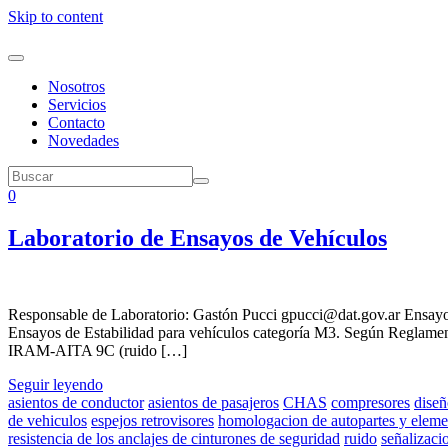
Skip to content
Nosotros
Servicios
Contacto
Novedades
0
Laboratorio de Ensayos de Vehículos
Responsable de Laboratorio: Gastón Pucci gpucci@dat.gov.ar Ens
Ensayos de Estabilidad para vehículos categoría M3. Según Regl
IRAM-AITA 9C (ruido […]
Seguir leyendo
asientos de conductor
asientos de pasajeros
CHAS
compresores
diseñ
de vehiculos
espejos retrovisores
homologacion de autopartes y eleme
resistencia de los anclajes de cinturones de seguridad
ruido
señalizaci