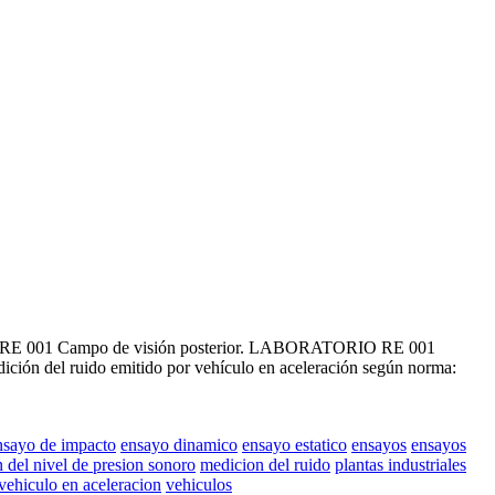
RIO RE 001 Campo de visión posterior. LABORATORIO RE 001
n del ruido emitido por vehículo en aceleración según norma:
nsayo de impacto
ensayo dinamico
ensayo estatico
ensayos
ensayos
 del nivel de presion sonoro
medicion del ruido
plantas industriales
vehiculo en aceleracion
vehiculos