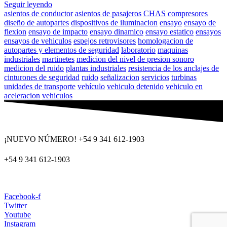
Seguir leyendo
asientos de conductor
asientos de pasajeros
CHAS
compresores
diseño de autopartes
dispositivos de iluminacion
ensayo
ensayo de
flexion
ensayo de impacto
ensayo dinamico
ensayo estatico
ensayos
ensayos de vehiculos
espejos retrovisores
homologacion de
autopartes y elementos de seguridad
laboratorio
maquinas
industriales
martinetes
medicion del nivel de presion sonoro
medicion del ruido
plantas industriales
resistencia de los anclajes de
cinturones de seguridad
ruido
señalizacion
servicios
turbinas
unidades de transporte
vehículo
vehiculo detenido
vehiculo en
aceleracion
vehiculos
¡NUEVO NÚMERO! +54 9 341 612-1903
+54 9 341 612-1903
dat@dat.gov.ar
Facebook-f
Twitter
Youtube
Instagram