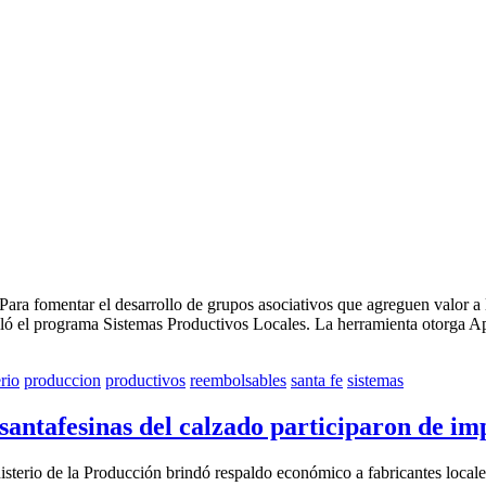
l desarrollo de grupos asociativos que agreguen valor a las act
rolló el programa Sistemas Productivos Locales. La herramienta otorga
rio
produccion
productivos
reembolsables
santa fe
sistemas
santafesinas del calzado participaron de im
inisterio de la Producción brindó respaldo económico a fabricantes local