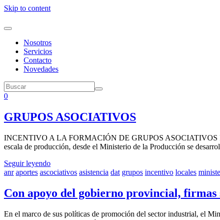
Skip to content
Nosotros
Servicios
Contacto
Novedades
0
GRUPOS ASOCIATIVOS
INCENTIVO A LA FORMACIÓN DE GRUPOS ASOCIATIVOS Para fomentar e
escala de producción, desde el Ministerio de la Producción se desar
Seguir leyendo
anr
aportes
ascociativos
asistencia
dat
grupos
incentivo
locales
ministe
Con apoyo del gobierno provincial, firmas 
En el marco de sus políticas de promoción del sector industrial, el M