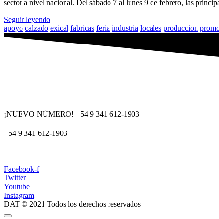
sector a nivel nacional. Del sábado 7 al lunes 9 de febrero, las princip
Seguir leyendo
apoyo
calzado
exical
fabricas
feria
industria
locales
produccion
promo
¡NUEVO NÚMERO! +54 9 341 612-1903
+54 9 341 612-1903
dat@dat.gov.ar
Facebook-f
Twitter
Youtube
Instagram
DAT © 2021 Todos los derechos reservados