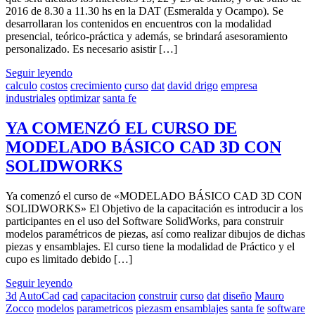
2016 de 8.30 a 11.30 hs en la DAT (Esmeralda y Ocampo). Se
desarrollaran los contenidos en encuentros con la modalidad
presencial, teórico-práctica y además, se brindará asesoramiento
personalizado. Es necesario asistir […]
Seguir leyendo
calculo
costos
crecimiento
curso
dat
david drigo
empresa
industriales
optimizar
santa fe
YA COMENZÓ EL CURSO DE
MODELADO BÁSICO CAD 3D CON
SOLIDWORKS
Ya comenzó el curso de «MODELADO BÁSICO CAD 3D CON
SOLIDWORKS» El Objetivo de la capacitación es introducir a los
participantes en el uso del Software SolidWorks, para construir
modelos paramétricos de piezas, así como realizar dibujos de dichas
piezas y ensamblajes. El curso tiene la modalidad de Práctico y el
cupo es limitado debido […]
Seguir leyendo
3d
AutoCad
cad
capacitacion
construir
curso
dat
diseño
Mauro
Zocco
modelos
parametricos
piezasm ensamblajes
santa fe
software