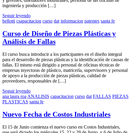
y gerentes, diseñadores industriales, personal de las oficinas de
ingeniería y producción […]
Seguir leyendo
bellotti
csapacitacion
curso
dat
informacion
patentes
santa fe
Curso de Diseño de Piezas Plásticas y
Análisis de Fallas
El curso busca introducir a los participantes en el diseño integral
para el desarrollo de piezas plásticas y la identificación de causas de
fallas. El mismo está dirigido a personal de oficinas técnicas de
empresas inyectoras de plástico, matricería, supervisores y personal
de apoyo a la producción de piezas plásticas, calidad de
proveedores, responsables de […]
Seguir leyendo
ana laura roa
ANALISIS
capacitacion
curso
dat
FALLAS
PIEZAS
PLASTICAS
santa fe
Nuevo Fecha de Costos Industriales
El 15 de Junio comienza el nuevo curso en Costos Industriales,
que será dictado los miércoles 15, 22 y 29 de Junio, y 6 de Julio de