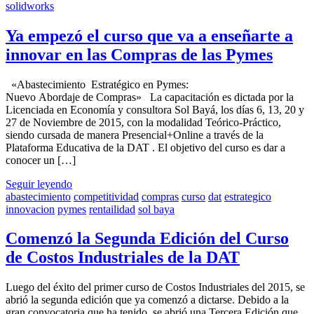
solidworks
Ya empezó el curso que va a enseñarte a
innovar en las Compras de las Pymes
«Abastecimiento Estratégico en Pymes:
Nuevo Abordaje de Compras» La capacitación es dictada por la
Licenciada en Economía y consultora Sol Bayá, los días 6, 13, 20 y
27 de Noviembre de 2015, con la modalidad Teórico-Práctico,
siendo cursada de manera Presencial+Online a través de la
Plataforma Educativa de la DAT . El objetivo del curso es dar a
conocer un […]
Seguir leyendo
abastecimiento
competitividad
compras
curso
dat
estrategico
innovacion
pymes
rentailidad
sol baya
Comenzó la Segunda Edición del Curso
de Costos Industriales de la DAT
Luego del éxito del primer curso de Costos Industriales del 2015, se
abrió la segunda edición que ya comenzó a dictarse. Debido a la
gran convocatoria que ha tenido, se abrió una Tercera Edición que