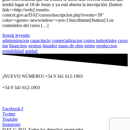
tendrá lugar el 18 de Junio y ya está abierta la inscripción: [button
link=»http://web2.rosario-
conicet.gov.ar/DAT/cursos/inscripcion.php?evento=39″
color=»green» newwindow=»yes»] Inscribirme[/button] Los
contenidos del curso […]
Seguir leyendo
administracion
capacitacio
comercializacion
costos industriales
curso
dat
financiero
gestion
liquidez
mano de obra
primo
produccion
rentabilidad
unidad
¡NUEVO NÚMERO! +54 9 341 612-1903
+54 9 341 612-1903
dat@dat.gov.ar
Facebook-f
Twitter
Youtube
Instagram
DAT © 2021 Todos los derechos reservados