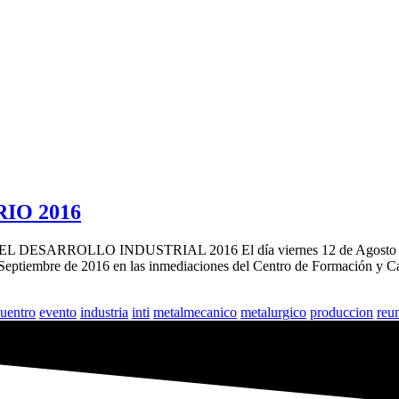
IO 2016
LO INDUSTRIAL 2016 El día viernes 12 de Agosto tuvo lugar 
de Septiembre de 2016 en las inmediaciones del Centro de Formación y C
uentro
evento
industria
inti
metalmecanico
metalurgico
produccion
reu