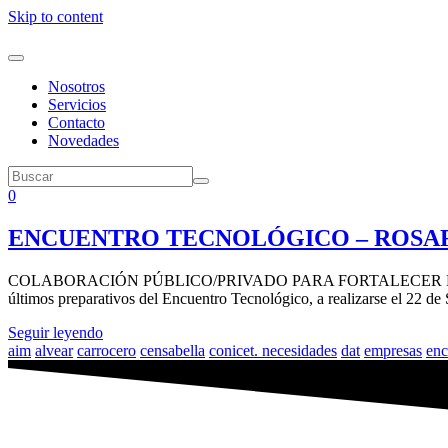
Skip to content
Nosotros
Servicios
Contacto
Novedades
0
ENCUENTRO TECNOLÓGICO – ROSAR
COLABORACIÓN PÚBLICO/PRIVADO PARA FORTALECER EL DESARROL
últimos preparativos del Encuentro Tecnológico, a realizarse el 22 
Seguir leyendo
aim
alvear
carrocero
censabella
conicet. necesidades
dat
empresas
enc