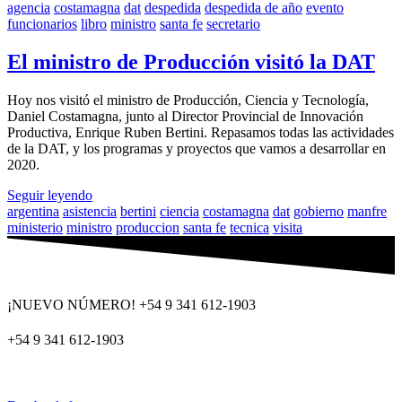
agencia
costamagna
dat
despedida
despedida de año
evento
funcionarios
libro
ministro
santa fe
secretario
El ministro de Producción visitó la DAT
Hoy nos visitó el ministro de Producción, Ciencia y Tecnología,
Daniel Costamagna, junto al Director Provincial de Innovación
Productiva, Enrique Ruben Bertini. Repasamos todas las actividades
de la DAT, y los programas y proyectos que vamos a desarrollar en
2020.
Seguir leyendo
argentina
asistencia
bertini
ciencia
costamagna
dat
gobierno
manfre
ministerio
ministro
produccion
santa fe
tecnica
visita
¡NUEVO NÚMERO! +54 9 341 612-1903
+54 9 341 612-1903
dat@dat.gov.ar