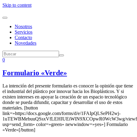
Skip to content
Nosotros
Servicios
Contacto
Novedades
0
Formulario «Verde»
La intención del presente formulario es conocer la opinión que tiene
el industrial del plástico por innovar hacia los Bioplásticos. Y si
existen intereses en apoyar la creación de un espacio tecnológico
donde se pueda difundir, capacitar y desarrollar el uso de estos
materiales. [button
link=»https://docs.google.com/forms/d/e/1FAIpQLSePH2wj-
1uTEWBMebuuQSsxVfLEHIUEiWlN9XCOpwR0WcW3wg/viewf
usp=send_form» color=»green» newwindow=»yes»] Formulario
«Verde»[/button]