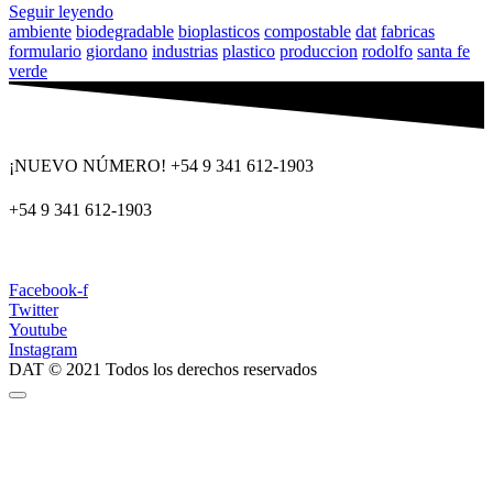
Seguir leyendo
ambiente
biodegradable
bioplasticos
compostable
dat
fabricas
formulario
giordano
industrias
plastico
produccion
rodolfo
santa fe
verde
¡NUEVO NÚMERO! +54 9 341 612-1903
+54 9 341 612-1903
dat@dat.gov.ar
Facebook-f
Twitter
Youtube
Instagram
DAT © 2021 Todos los derechos reservados