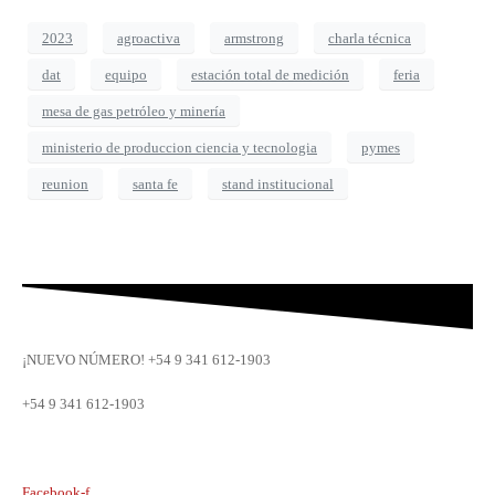
2023
agroactiva
armstrong
charla técnica
dat
equipo
estación total de medición
feria
mesa de gas petróleo y minería
ministerio de produccion ciencia y tecnologia
pymes
reunion
santa fe
stand institucional
¡NUEVO NÚMERO! +54 9 341 612-1903
+54 9 341 612-1903
dat@dat.gov.ar
Facebook-f