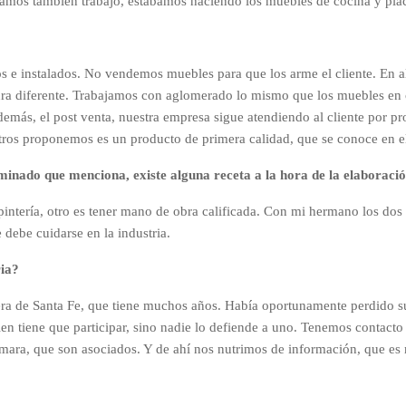
níamos también trabajo, estábamos haciendo los muebles de cocina y plac
 e instalados. No vendemos muebles para que los arme el cliente. En 
 diferente. Trabajamos con aglomerado lo mismo que los muebles en caja
 además, el post venta, nuestra empresa sigue atendiendo al cliente por
otros proponemos es un producto de primera calidad, que se conoce en e
minado que menciona, existe alguna receta a la hora de la elaboraci
rpintería, otro es tener mano de obra calificada. Con mi hermano los dos
 debe cuidarse en la industria.
ria?
era de Santa Fe, que tiene muchos años. Había oportunamente perdido su
tiene que participar, sino nadie lo defiende a uno. Tenemos contacto c
mara, que son asociados. Y de ahí nos nutrimos de información, que es