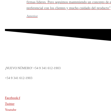
firmas líderes. Pero seguimos manteniendo un concepto de e
preferencial con los clientes y mucho cuidado del producto”
Anterior
¡NUEVO NÚMERO! +54 9 341 612-1903
+54 9 341 612-1903
dat@dat.gov.ar
Facebook-f
Twitter
Youtube