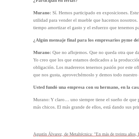
¿Participan en ferias?
Murano:
Sí. Hemos participado en exposiciones. Estu
utilidad para vender el mueble que hacemos nosotros.
tiempo amortizar el gasto y el esfuerzo que tenemos pa
¿Algún mensaje final para los empresarios pyme de
Murano:
Que no aflojemos. Que no queda otra que dar
Yo creo que los que estamos dedicados a la producció
obligación. Los madereros tenernos pasión por este o
que nos gusta, aprovechémoslo y demos todo nuestro e
Usted fundó una empresa con su hermano, en la ca
Murano: Y claro… uno siempre tiene el sueño de que p
más chicos. El más grande de ellos, está dando sus pri
Agustín Álvarez, de Metaltécnica: “En más de treinta años,