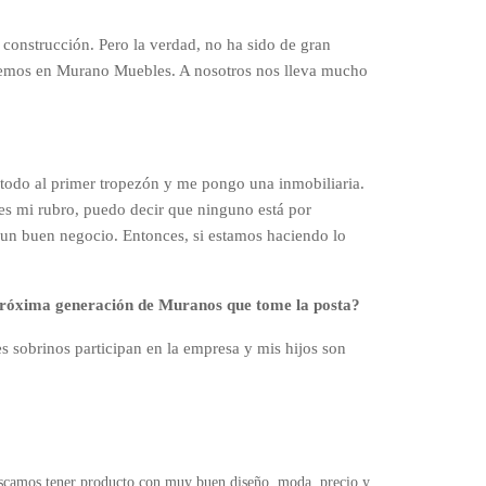
onstrucción. Pero la verdad, no ha sido de gran
hacemos en Murano Muebles. A nosotros nos lleva mucho
todo al primer tropezón y me pongo una inmobiliaria.
es mi rubro, puedo decir que ninguno está por
 un buen negocio. Entonces, si estamos haciendo lo
próxima generación de Muranos que tome la posta?
 sobrinos participan en la empresa y mis hijos son
camos tener producto con muy buen diseño, moda, precio y