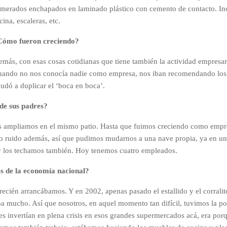
omerados enchapados en laminado plástico con cemento de contacto. I
na, escaleras, etc.
Cómo fueron creciendo?
emás, con esas cosas cotidianas que tiene también la actividad empresa
o, cuando no nos conocía nadie como empresa, nos iban recomendando lo
udó a duplicar el ‘boca en boca’.
de sus padres?
os ampliamos en el mismo patio. Hasta que fuimos creciendo como empres
ruido además, así que pudimos mudarnos a una nave propia, ya en un
y los techamos también. Hoy tenemos cuatro empleados.
es de la economía nacional?
o recién arrancábamos. Y en 2002, apenas pasado el estallido y el corral
 mucho. Así que nosotros, en aquel momento tan difícil, tuvimos la posi
 invertían en plena crisis en esos grandes supermercados acá, era porqu