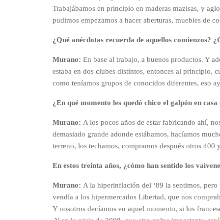
Trabajábamos en principio en maderas mazisas, y agl
pudimos empezamos a hacer aberturas, muebles de coci
¿Qué anécdotas recuerda de aquellos comienzos? ¿
Murano:
En base al trabajo, a buenos productos. Y ad
estaba en dos clubes distintos, entonces al principi
como teníamos grupos de conocidos diferentes, eso ay
¿En qué momento les quedó chico el galpón en casa 
Murano:
A los pocos años de estar fabricando ahí, n
demasiado grande adonde estábamos, hacíamos mucho 
terreno, los techamos, compramos después otros 400 
En estos treinta años, ¿cómo han sentido los vaiven
Murano:
A la hiperinflación del ‘89 la sentimos, per
vendía a los hipermercados Libertad, que nos compraba
Y nosotros decíamos en aquel momento, si los franceses