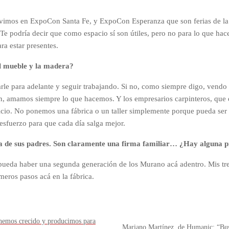
vimos en ExpoCon Santa Fe, y ExpoCon Esperanza que son ferias de la c
 Te podría decir que como espacio sí son útiles, pero no para lo que 
ra estar presentes.
l mueble y la madera?
le para adelante y seguir trabajando. Si no, como siempre digo, vendo 
n, amamos siempre lo que hacemos. Y los empresarios carpinteros, que 
ficio. No ponemos una fábrica o un taller simplemente porque pueda ser
sfuerzo para que cada día salga mejor.
sa de sus padres. Son claramente una firma familiar… ¿Hay alguna 
ueda haber una segunda generación de los Murano acá adentro. Mis tres
meros pasos acá en la fábrica.
 hemos crecido y producimos para
Mariano Martínez, de Humanic: “Bus