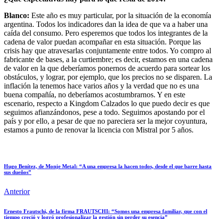
Blanco:
Este año es muy particular, por la situación de la economía
argentina. Todos los indicadores dan la idea de que va a haber una
caída del consumo. Pero esperemos que todos los integrantes de la
cadena de valor puedan acompañar en esta situación. Porque las
crisis hay que atravesarlas conjuntamente entre todos. Yo compro al
fabricante de bases, a la curtiembre; es decir, estamos en una cadena
de valor en la que deberíamos ponernos de acuerdo para sortear los
obstáculos, y lograr, por ejemplo, que los precios no se disparen. La
inflación la tenemos hace varios años y la verdad que no es una
buena compañía, no deberíamos acostumbrarnos. Y en este
escenario, respecto a Kingdom Calzados lo que puedo decir es que
seguimos afianzándonos, pese a todo. Seguimos apostando por el
país y por ello, a pesar de que no pareciera ser la mejor coyuntura,
estamos a punto de renovar la licencia con Mistral por 5 años.
Hugo Benítez, de Monje Metal: “A una empresa la hacen todos, desde el que barre hasta
sus dueños”
Anterior
Ernesto Frautschi, de la firma FRAUTSCHI: “Somos una empresa familiar, que con el
tiempo creció y logró profesionalizar la gestión sin perder su esencia”