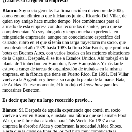
¿Cuál es su cargo en la empresa?
Blanco:
Soy socio gerente. La firma nació en diciembre de 2006,
como emprendimiento que iniciamos junto a Ricardo Del Villar, de
quien soy amigo hace mucho tiempo. Nos combinamos para el
armado de esta empresa con dos recorridos distintos, pero que se
complementan. Yo soy abogado y tengo mucha experiencia en
reingeniería empresaria, aunque no conocimiento específico del
calzado, rubro en el que sí tenía una larga trayectoria mi socio, que
tuvo desde el año 1979 hasta 1983 la firma Star Boots, que producía
botas en Buenos Aires, con varios locales en las mejores ubicaciones
de la Capital. Después, él se fue a Estados Unidos. Ahí trabajó en la
planta de Timberland en Hampton, New Hampshire. Y más tarde
estuvo a cargo de tareas de organización de trabajos en la misma
empresa, en la fábrica que tiene en Puerto Rico. En 1991, Del Villar
vuelve a la Argentina y tiene a su cargo la planta de la marca Bata,
de Adidas. En ese momento, él introdujo el
know how
para los
mocasines Benetton.
Es decir que hay un largo recorrido previo…
Blanco:
Sí. Después de aquella experiencia que conté, mi socio
vuelve a vivir en Rosario, e instala una fábrica que se llamaba Foot
Wear, que fabricaba calzados para This Week. En 1997 a esa
empresa la absorbe Aldea y conforman la sociedad Aldea Shoes.
Hasta que la crisis de fines de los ’90 hizo muy complicada la