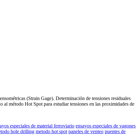
ensométricas (Strain Gage). Determinación de tensiones residuales
o al método Hot Spot para estudiar tensiones en las proximidades de
ayos especiales de material ferroviario
ensayos especiales de vagones
todo hole drilling
metodo hot spot
paneles de venteo
puentes de