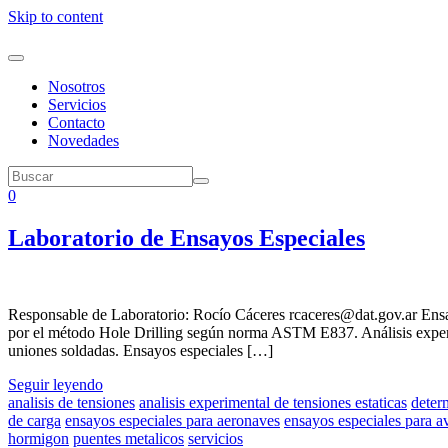
Skip to content
Nosotros
Servicios
Contacto
Novedades
0
Laboratorio de Ensayos Especiales
Responsable de Laboratorio: Rocío Cáceres rcaceres@dat.gov.ar Ensayo
por el método Hole Drilling según norma ASTM E837. Análisis experime
uniones soldadas. Ensayos especiales […]
Seguir leyendo
analisis de tensiones
analisis experimental de tensiones estaticas
deter
de carga
ensayos especiales para aeronaves
ensayos especiales para a
hormigon
puentes metalicos
servicios