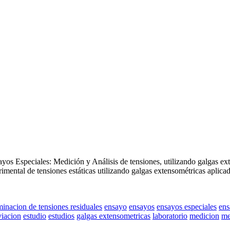
s Especiales: Medición y Análisis de tensiones, utilizando galgas ext
ntal de tensiones estáticas utilizando galgas extensométricas aplicad
minacion de tensiones residuales
ensayo
ensayos
ensayos especiales
ens
viacion
estudio
estudios
galgas extensometricas
laboratorio
medicion
me