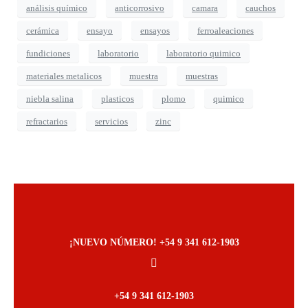
análisis químico
anticorrosivo
camara
cauchos
cerámica
ensayo
ensayos
ferroaleaciones
fundiciones
laboratorio
laboratorio quimico
materiales metalicos
muestra
muestras
niebla salina
plasticos
plomo
quimico
refractarios
servicios
zinc
¡NUEVO NÚMERO! +54 9 341 612-1903
+54 9 341 612-1903