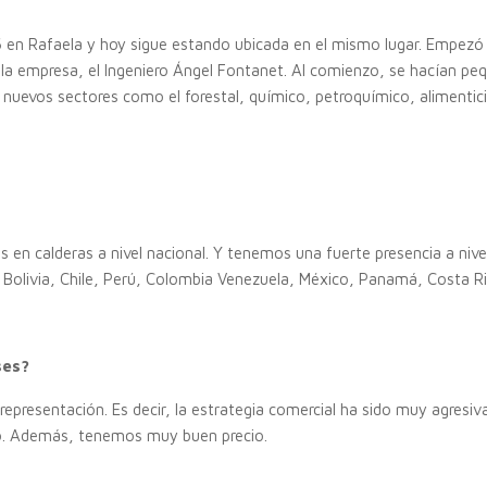
6 en Rafaela y hoy sigue estando ubicada en el mismo lugar. Empezó
 la empresa, el Ingeniero Ángel Fontanet. Al comienzo, se hacían peq
uevos sectores como el forestal, químico, petroquímico, alimenticio 
 en calderas a nivel nacional. Y tenemos una fuerte presencia a nive
Bolivia, Chile, Perú, Colombia Venezuela, México, Panamá, Costa Ric
ses?
epresentación. Es decir, la estrategia comercial ha sido muy agre
do. Además, tenemos muy buen precio.