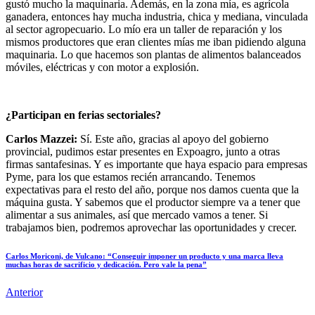
gustó mucho la maquinaria. Además, en la zona mía, es agrícola
ganadera, entonces hay mucha industria, chica y mediana, vinculada
al sector agropecuario. Lo mío era un taller de reparación y los
mismos productores que eran clientes mías me iban pidiendo alguna
maquinaria. Lo que hacemos son plantas de alimentos balanceados
móviles, eléctricas y con motor a explosión.
¿Participan en ferias sectoriales?
Carlos Mazzei:
Sí. Este año, gracias al apoyo del gobierno
provincial, pudimos estar presentes en Expoagro, junto a otras
firmas santafesinas. Y es importante que haya espacio para empresas
Pyme, para los que estamos recién arrancando. Tenemos
expectativas para el resto del año, porque nos damos cuenta que la
máquina gusta. Y sabemos que el productor siempre va a tener que
alimentar a sus animales, así que mercado vamos a tener. Si
trabajamos bien, podremos aprovechar las oportunidades y crecer.
Carlos Moriconi, de Vulcano: “Conseguir imponer un producto y una marca lleva
muchas horas de sacrificio y dedicación. Pero vale la pena”
Anterior