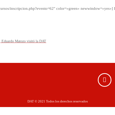
AT/cursos/inscripcion.php?evento=62″ color=»green» newwindow=»yes»
a, Eduardo Matozo visitó la DAT
DAT © 2021 Todos los derechos reservados