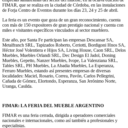
FIMAR, que se realiza en la ciudad de Córdoba, en las instalaciones
de Forja Centro de Eventos durante los días 23, 24 y 25 de abril.
La feria es un evento que goza de un gran reconocimiento, cuenta
con más de 150 expositores de gran prestigio nacional y cuenta con
miles e visitantes específicos vinculados al sector mueblero.
Este año, por Santa Fe participan las empresas Descansar SA,
Metalfranch SRL, Tapizados Roberto, Ceriotti, Bordigoni Hnos SA,
Héctor José Volentiera e Hijos SA, Living House, Caon SRL, Delos
Muebles, Muebles Orlandi SRL, Dec Design El Jadol, Doning
Muebles, Gepetto, Nanzer Muebles, Ivope, La Valenziana SRL,
Tables SRL, PH Muebles, La Abadia Muebles, La Esperanza,
Ferraro Muebles, estando así presentes empresas de diversas
localidades: Maciel, Rosario, Correa, Pavón, Carlos Pellegrini,
Cañada de Gómez, Elortondo, Esperanza, San Jerónimo Norte,
Uranga, Casilda.
FIMAR: LA FERIA DEL MUEBLE ARGENTINO
FIMAR es una feria cerrada, dirigida a operadores comerciales
nacionales e internacionales, como así también a profesionales y
especialistas.